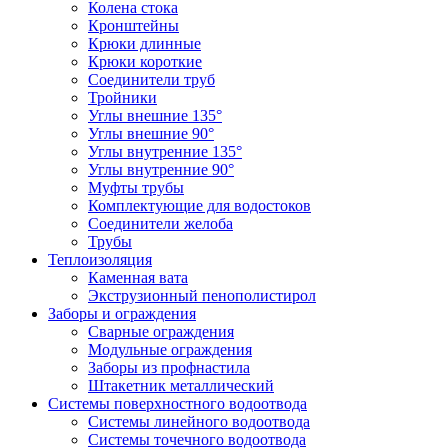
Колена стока
Кронштейны
Крюки длинные
Крюки короткие
Соединители труб
Тройники
Углы внешние 135°
Углы внешние 90°
Углы внутренние 135°
Углы внутренние 90°
Муфты трубы
Комплектующие для водостоков
Соединители желоба
Трубы
Теплоизоляция
Каменная вата
Экструзионный пенополистирол
Заборы и ограждения
Сварные ограждения
Модульные ограждения
Заборы из профнастила
Штакетник металлический
Системы поверхностного водоотвода
Системы линейного водоотвода
Системы точечного водоотвода