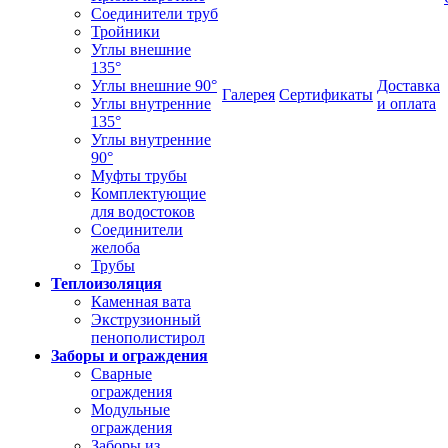
Соединители труб
Тройники
Углы внешние
135°
Углы внешние 90°
Доставка
Галерея
Сертификаты
Углы внутренние
и оплата
135°
Углы внутренние
90°
Муфты трубы
Комплектующие
для водостоков
Соединители
желоба
Трубы
Теплоизоляция
Каменная вата
Экструзионный
пенополистирол
Заборы и ограждения
Сварные
ограждения
Модульные
ограждения
Заборы из