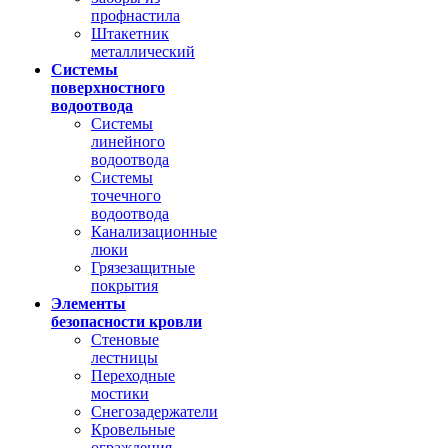
профнастила
Штакетник
металлический
Системы
поверхностного
водоотвода
Системы
линейного
водоотвода
Системы
точечного
водоотвода
Канализационные
люки
Грязезащитные
покрытия
Элементы
безопасности кровли
Стеновые
лестницы
Переходные
мостики
Снегозадержатели
Кровельные
ограждения