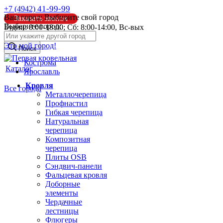
41-99-99
+7 (4942)
Ваш город:
Выбирите свой город
Заказать звонок
Выберите город:
Будни: 8:00-18:00; Сб: 8:00-14:00, Вс-вых
info@pk44.ru
Это мой город!
Поиск
Кострома
Каталог
Ярославль
Кровля
Все города
Металлочерепица
Профнастил
Гибкая черепица
Натуральная
черепица
Композитная
черепица
Плиты OSB
Сэндвич-панели
Фальцевая кровля
Доборные
элементы
Чердачные
лестницы
Флюгеры