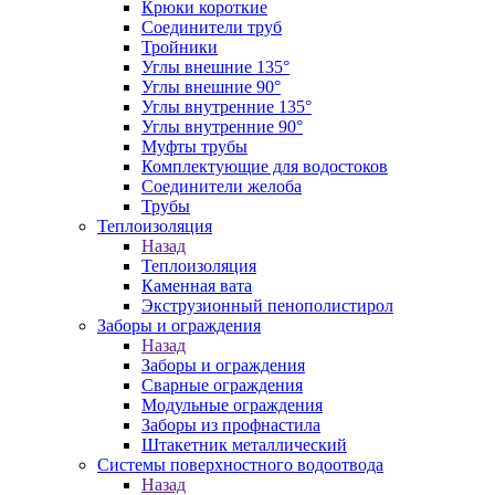
Крюки короткие
Соединители труб
Тройники
Углы внешние 135°
Углы внешние 90°
Углы внутренние 135°
Углы внутренние 90°
Муфты трубы
Комплектующие для водостоков
Соединители желоба
Трубы
Теплоизоляция
Назад
Теплоизоляция
Каменная вата
Экструзионный пенополистирол
Заборы и ограждения
Назад
Заборы и ограждения
Сварные ограждения
Модульные ограждения
Заборы из профнастила
Штакетник металлический
Системы поверхностного водоотвода
Назад