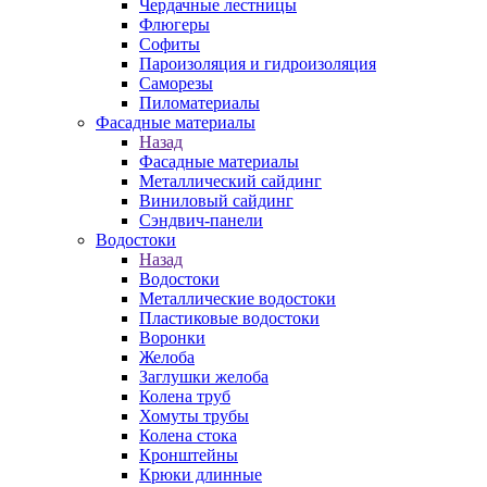
Чердачные лестницы
Флюгеры
Софиты
Пароизоляция и гидроизоляция
Саморезы
Пиломатериалы
Фасадные материалы
Назад
Фасадные материалы
Металлический сайдинг
Виниловый сайдинг
Сэндвич-панели
Водостоки
Назад
Водостоки
Металлические водостоки
Пластиковые водостоки
Воронки
Желоба
Заглушки желоба
Колена труб
Хомуты трубы
Колена стока
Кронштейны
Крюки длинные