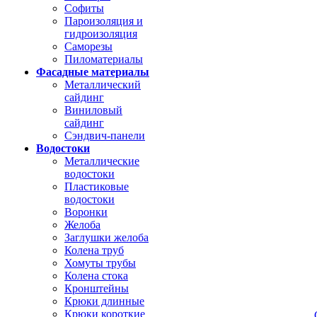
Софиты
Пароизоляция и
гидроизоляция
Саморезы
Пиломатериалы
Фасадные материалы
Металлический
сайдинг
Виниловый
сайдинг
Сэндвич-панели
Водостоки
Металлические
водостоки
Пластиковые
водостоки
Воронки
Желоба
Заглушки желоба
Колена труб
Хомуты трубы
Колена стока
Кронштейны
Крюки длинные
Крюки короткие