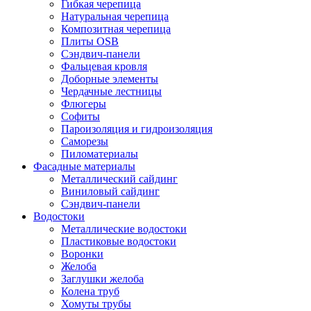
Гибкая черепица
Натуральная черепица
Композитная черепица
Плиты OSB
Сэндвич-панели
Фальцевая кровля
Доборные элементы
Чердачные лестницы
Флюгеры
Софиты
Пароизоляция и гидроизоляция
Саморезы
Пиломатериалы
Фасадные материалы
Металлический сайдинг
Виниловый сайдинг
Сэндвич-панели
Водостоки
Металлические водостоки
Пластиковые водостоки
Воронки
Желоба
Заглушки желоба
Колена труб
Хомуты трубы