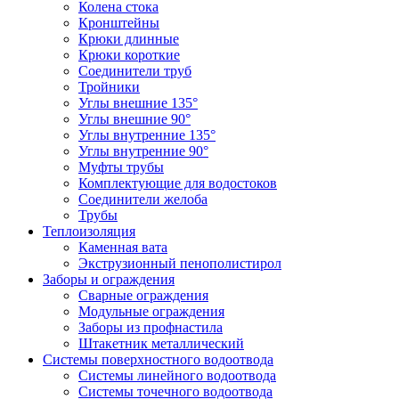
Колена стока
Кронштейны
Крюки длинные
Крюки короткие
Соединители труб
Тройники
Углы внешние 135°
Углы внешние 90°
Углы внутренние 135°
Углы внутренние 90°
Муфты трубы
Комплектующие для водостоков
Соединители желоба
Трубы
Теплоизоляция
Каменная вата
Экструзионный пенополистирол
Заборы и ограждения
Сварные ограждения
Модульные ограждения
Заборы из профнастила
Штакетник металлический
Системы поверхностного водоотвода
Системы линейного водоотвода
Системы точечного водоотвода