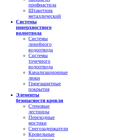
профнастила
Штакетник
металлический
Системы
поверхностного
водоотвода
Системы
линейного
водоотвода
Системы
точечного
водоотвода
Канализационные
люки
Грязезащитные
покрытия
Элементы
безопасности кровли
Стеновые
лестницы
Переходные
мостики
Снегозадержатели
Кровельные
ограждения