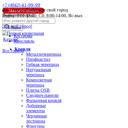
41-99-99
+7 (4942)
Ваш город:
Выбирите свой город
Заказать звонок
Выберите город:
Будни: 8:00-18:00; Сб: 8:00-14:00, Вс-вых
info@pk44.ru
Это мой город!
Поиск
Кострома
Каталог
Ярославль
Кровля
Все города
Металлочерепица
Профнастил
Гибкая черепица
Натуральная
черепица
Композитная
черепица
Плиты OSB
Сэндвич-панели
Фальцевая кровля
Доборные
элементы
Чердачные
лестницы
Флюгеры