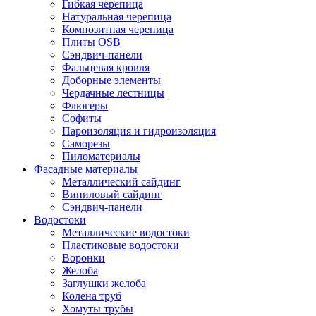
Гибкая черепица
Натуральная черепица
Композитная черепица
Плиты OSB
Сэндвич-панели
Фальцевая кровля
Доборные элементы
Чердачные лестницы
Флюгеры
Софиты
Пароизоляция и гидроизоляция
Саморезы
Пиломатериалы
Фасадные материалы
Металлический сайдинг
Виниловый сайдинг
Сэндвич-панели
Водостоки
Металлические водостоки
Пластиковые водостоки
Воронки
Желоба
Заглушки желоба
Колена труб
Хомуты трубы