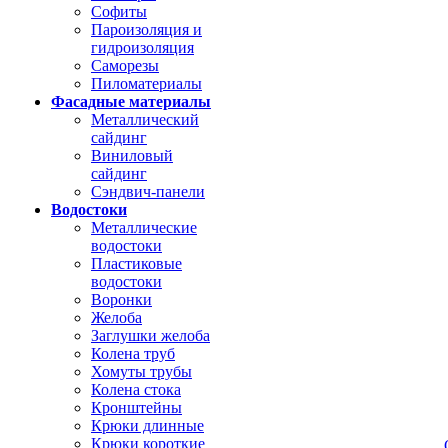
Софиты
Пароизоляция и
гидроизоляция
Саморезы
Пиломатериалы
Фасадные материалы
Металлический
сайдинг
Виниловый
сайдинг
Сэндвич-панели
Водостоки
Металлические
водостоки
Пластиковые
водостоки
Воронки
Желоба
Заглушки желоба
Колена труб
Хомуты трубы
Колена стока
Кронштейны
Крюки длинные
Крюки короткие