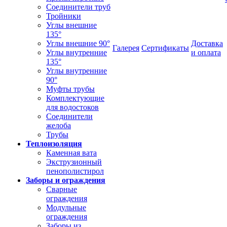
Соединители труб
Тройники
Углы внешние
135°
Углы внешние 90°
Доставка
Галерея
Сертификаты
Углы внутренние
и оплата
135°
Углы внутренние
90°
Муфты трубы
Комплектующие
для водостоков
Соединители
желоба
Трубы
Теплоизоляция
Каменная вата
Экструзионный
пенополистирол
Заборы и ограждения
Сварные
ограждения
Модульные
ограждения
Заборы из