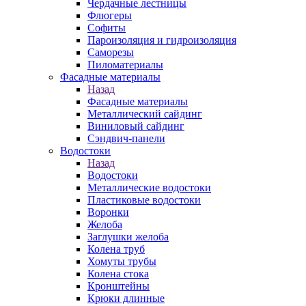
Чердачные лестницы
Флюгеры
Софиты
Пароизоляция и гидроизоляция
Саморезы
Пиломатериалы
Фасадные материалы
Назад
Фасадные материалы
Металлический сайдинг
Виниловый сайдинг
Сэндвич-панели
Водостоки
Назад
Водостоки
Металлические водостоки
Пластиковые водостоки
Воронки
Желоба
Заглушки желоба
Колена труб
Хомуты трубы
Колена стока
Кронштейны
Крюки длинные