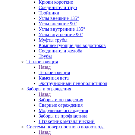
Крюки короткие
Соединители труб
Тройники
Углы внешние 135°
Углы внешние 90°
Углы внутренние 135°
Углы внутренние 90°
Муфты трубы
Комплектующие для водостоков
Соединители желоба
Трубы
Теплоизоляция
Назад
Теплоизоляция
Каменная вата
Экструзионный пенополистирол
Заборы и ограждения
Назад
Заборы и ограждения
Сварные ограждения
Модульные ограждения
Заборы из профнастила
Штакетник металлический
Системы поверхностного водоотвода
Назад