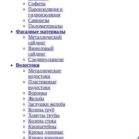
Софиты
Пароизоляция и
гидроизоляция
Саморезы
Пиломатериалы
Фасадные материалы
Металлический
сайдинг
Виниловый
сайдинг
Сэндвич-панели
Водостоки
Металлические
водостоки
Пластиковые
водостоки
Воронки
Желоба
Заглушки желоба
Колена труб
Хомуты трубы
Колена стока
Кронштейны
Крюки длинные
Крюки короткие