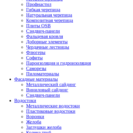
Профнастил
Гибкая черепица
Натуральная черепица
Композитная черепица
Плиты OSB
Сэндвич-панели
Фальцевая кровля
Доборные элементы
Чердачные лестницы
Флюгеры
Софиты
Пароизоляция и гидроизоляция
Саморезы
Пиломатериалы
Фасадные материалы
Металлический сайдинг
Виниловый сайдинг
Сэндвич-панели
Водостоки
Металлические водостоки
Пластиковые водостоки
Воронки
Желоба
Заглушки желоба
Колена труб