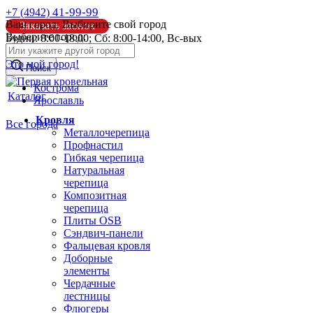
41-99-99
+7 (4942)
Ваш город:
Выбирите свой город
Заказать звонок
Выберите город:
Будни: 8:00-18:00; Сб: 8:00-14:00, Вс-вых
info@pk44.ru
Это мой город!
Поиск
Кострома
Каталог
Ярославль
Кровля
Все города
Металлочерепица
Профнастил
Гибкая черепица
Натуральная
черепица
Композитная
черепица
Плиты OSB
Сэндвич-панели
Фальцевая кровля
Доборные
элементы
Чердачные
лестницы
Флюгеры