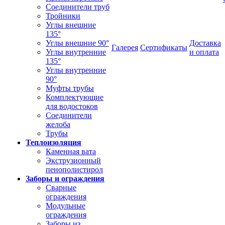
Соединители труб
Тройники
Углы внешние
135°
Углы внешние 90°
Доставка
Галерея
Сертификаты
Углы внутренние
и оплата
135°
Углы внутренние
90°
Муфты трубы
Комплектующие
для водостоков
Соединители
желоба
Трубы
Теплоизоляция
Каменная вата
Экструзионный
пенополистирол
Заборы и ограждения
Сварные
ограждения
Модульные
ограждения
Заборы из