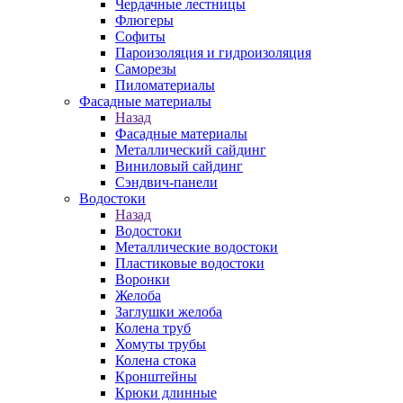
Чердачные лестницы
Флюгеры
Софиты
Пароизоляция и гидроизоляция
Саморезы
Пиломатериалы
Фасадные материалы
Назад
Фасадные материалы
Металлический сайдинг
Виниловый сайдинг
Сэндвич-панели
Водостоки
Назад
Водостоки
Металлические водостоки
Пластиковые водостоки
Воронки
Желоба
Заглушки желоба
Колена труб
Хомуты трубы
Колена стока
Кронштейны
Крюки длинные