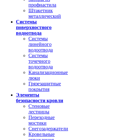
профнастила
Штакетник
металлический
Системы
поверхностного
водоотвода
Системы
линейного
водоотвода
Системы
точечного
водоотвода
Канализационные
люки
Грязезащитные
покрытия
Элементы
безопасности кровли
Стеновые
лестницы
Переходные
мостики
Снегозадержатели
Кровельные
ограждения