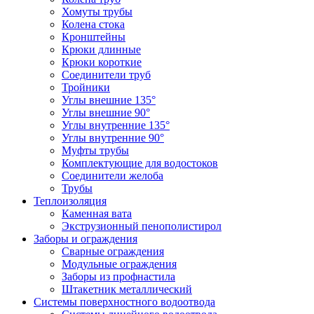
Хомуты трубы
Колена стока
Кронштейны
Крюки длинные
Крюки короткие
Соединители труб
Тройники
Углы внешние 135°
Углы внешние 90°
Углы внутренние 135°
Углы внутренние 90°
Муфты трубы
Комплектующие для водостоков
Соединители желоба
Трубы
Теплоизоляция
Каменная вата
Экструзионный пенополистирол
Заборы и ограждения
Сварные ограждения
Модульные ограждения
Заборы из профнастила
Штакетник металлический
Системы поверхностного водоотвода