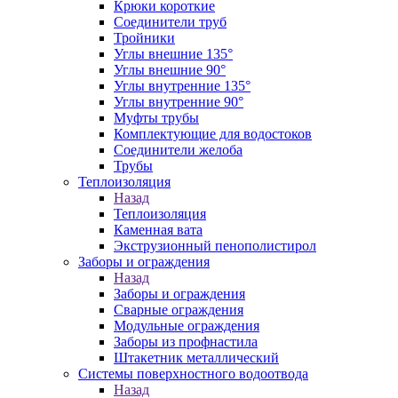
Крюки короткие
Соединители труб
Тройники
Углы внешние 135°
Углы внешние 90°
Углы внутренние 135°
Углы внутренние 90°
Муфты трубы
Комплектующие для водостоков
Соединители желоба
Трубы
Теплоизоляция
Назад
Теплоизоляция
Каменная вата
Экструзионный пенополистирол
Заборы и ограждения
Назад
Заборы и ограждения
Сварные ограждения
Модульные ограждения
Заборы из профнастила
Штакетник металлический
Системы поверхностного водоотвода
Назад