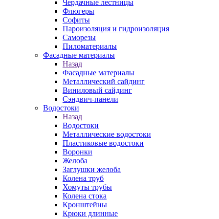
Чердачные лестницы
Флюгеры
Софиты
Пароизоляция и гидроизоляция
Саморезы
Пиломатериалы
Фасадные материалы
Назад
Фасадные материалы
Металлический сайдинг
Виниловый сайдинг
Сэндвич-панели
Водостоки
Назад
Водостоки
Металлические водостоки
Пластиковые водостоки
Воронки
Желоба
Заглушки желоба
Колена труб
Хомуты трубы
Колена стока
Кронштейны
Крюки длинные