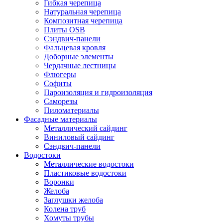
Гибкая черепица
Натуральная черепица
Композитная черепица
Плиты OSB
Сэндвич-панели
Фальцевая кровля
Доборные элементы
Чердачные лестницы
Флюгеры
Софиты
Пароизоляция и гидроизоляция
Саморезы
Пиломатериалы
Фасадные материалы
Металлический сайдинг
Виниловый сайдинг
Сэндвич-панели
Водостоки
Металлические водостоки
Пластиковые водостоки
Воронки
Желоба
Заглушки желоба
Колена труб
Хомуты трубы