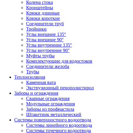
Колена стока
Кронштейны
Крюки длинные
Крюки короткие
Соединители труб
Тройники
Углы внешние 135°
Углы внешние 90°
Углы внутренние 135°
Углы внутренние 90°
Муфты трубы
Комплектующие для водостоков
Соединители желоба
Трубы
Теплоизоляция
Каменная вата
Экструзионный пенополистирол
Заборы и ограждения
Сварные ограждения
Модульные ограждения
Заборы из профнастила
Штакетник металлический
Системы поверхностного водоотвода
Системы линейного водоотвода
Системы точечного водоотвода