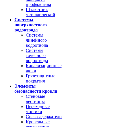
профнастила
Штакетник
металлический
Системы
поверхностного
водоотвода
Системы
линейного
водоотвода
Системы
точечного
водоотвода
Канализационные
люки
Грязезащитные
покрытия
Элементы
безопасности кровли
Стеновые
лестницы
Переходные
мостики
Снегозадержатели
Кровельные
ограждения