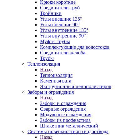
Крюки короткие
Соединители труб
Тройники
Углы внешние 135°
Углы внешние 90°
Углы внутренние 135°
Углы внутренние 90°
Муфты трубы
Комплектующие для водостоков
Соединители желоба
Трубы
Теплоизоляция
Назад
Теплоизоляция
Каменная вата
Экструзионный пенополистирол
Заборы и ограждения
Назад
Заборы и ограждения
Сварные ограждения
Модульные ограждения
Заборы из профнастила
Штакетник металлический
Системы поверхностного водоотвода
Назад