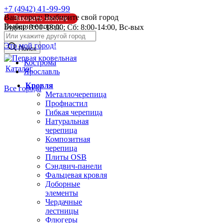
41-99-99
+7 (4942)
Ваш город:
Выбирите свой город
Заказать звонок
Выберите город:
Будни: 8:00-18:00; Сб: 8:00-14:00, Вс-вых
info@pk44.ru
Это мой город!
Поиск
Кострома
Каталог
Ярославль
Кровля
Все города
Металлочерепица
Профнастил
Гибкая черепица
Натуральная
черепица
Композитная
черепица
Плиты OSB
Сэндвич-панели
Фальцевая кровля
Доборные
элементы
Чердачные
лестницы
Флюгеры