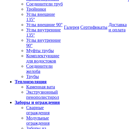
Соединители труб
Тройники
Углы внешние
135°
Углы внешние 90°
Доставка
Галерея
Сертификаты
Углы внутренние
и оплата
135°
Углы внутренние
90°
Муфты трубы
Комплектующие
для водостоков
Соединители
желоба
Трубы
Теплоизоляция
Каменная вата
Экструзионный
пенополистирол
Заборы и ограждения
Сварные
ограждения
Модульные
ограждения
Заборы из