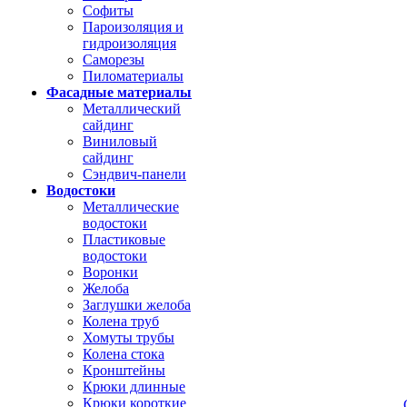
Софиты
Пароизоляция и
гидроизоляция
Саморезы
Пиломатериалы
Фасадные материалы
Металлический
сайдинг
Виниловый
сайдинг
Сэндвич-панели
Водостоки
Металлические
водостоки
Пластиковые
водостоки
Воронки
Желоба
Заглушки желоба
Колена труб
Хомуты трубы
Колена стока
Кронштейны
Крюки длинные
Крюки короткие