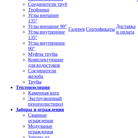
Соединители труб
Тройники
Углы внешние
135°
Углы внешние 90°
Доставка
Галерея
Сертификаты
Углы внутренние
и оплата
135°
Углы внутренние
90°
Муфты трубы
Комплектующие
для водостоков
Соединители
желоба
Трубы
Теплоизоляция
Каменная вата
Экструзионный
пенополистирол
Заборы и ограждения
Сварные
ограждения
Модульные
ограждения
Заборы из