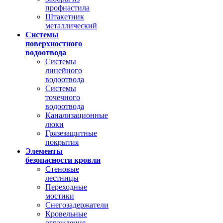
профнастила
Штакетник
металлический
Системы
поверхностного
водоотвода
Системы
линейного
водоотвода
Системы
точечного
водоотвода
Канализационные
люки
Грязезащитные
покрытия
Элементы
безопасности кровли
Стеновые
лестницы
Переходные
мостики
Снегозадержатели
Кровельные
ограждения