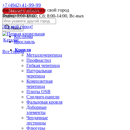
41-99-99
+7 (4942)
Ваш город:
Выбирите свой город
Заказать звонок
Выберите город:
Будни: 8:00-18:00; Сб: 8:00-14:00, Вс-вых
info@pk44.ru
Это мой город!
Поиск
Кострома
Каталог
Ярославль
Кровля
Все города
Металлочерепица
Профнастил
Гибкая черепица
Натуральная
черепица
Композитная
черепица
Плиты OSB
Сэндвич-панели
Фальцевая кровля
Доборные
элементы
Чердачные
лестницы
Флюгеры