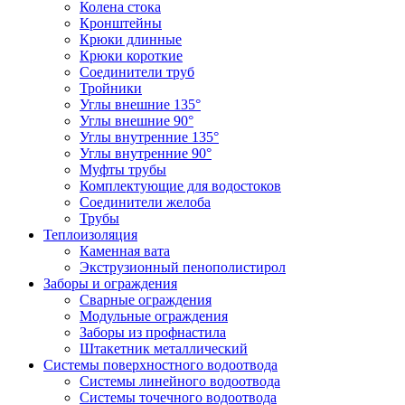
Колена стока
Кронштейны
Крюки длинные
Крюки короткие
Соединители труб
Тройники
Углы внешние 135°
Углы внешние 90°
Углы внутренние 135°
Углы внутренние 90°
Муфты трубы
Комплектующие для водостоков
Соединители желоба
Трубы
Теплоизоляция
Каменная вата
Экструзионный пенополистирол
Заборы и ограждения
Сварные ограждения
Модульные ограждения
Заборы из профнастила
Штакетник металлический
Системы поверхностного водоотвода
Системы линейного водоотвода
Системы точечного водоотвода