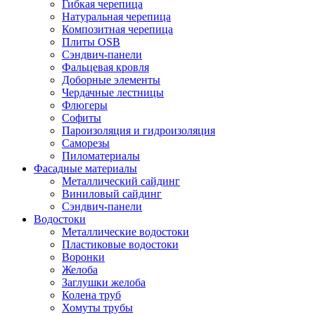
Гибкая черепица
Натуральная черепица
Композитная черепица
Плиты OSB
Сэндвич-панели
Фальцевая кровля
Доборные элементы
Чердачные лестницы
Флюгеры
Софиты
Пароизоляция и гидроизоляция
Саморезы
Пиломатериалы
Фасадные материалы
Металлический сайдинг
Виниловый сайдинг
Сэндвич-панели
Водостоки
Металлические водостоки
Пластиковые водостоки
Воронки
Желоба
Заглушки желоба
Колена труб
Хомуты трубы