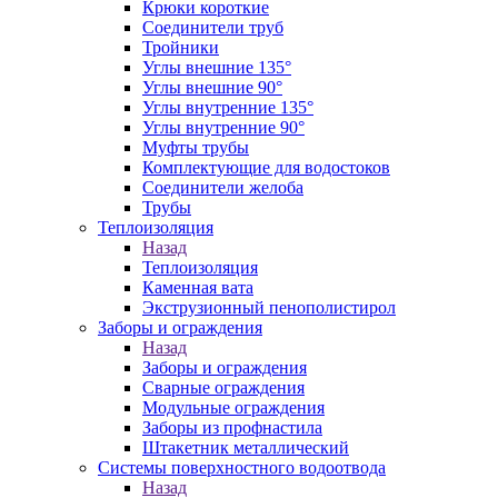
Крюки короткие
Соединители труб
Тройники
Углы внешние 135°
Углы внешние 90°
Углы внутренние 135°
Углы внутренние 90°
Муфты трубы
Комплектующие для водостоков
Соединители желоба
Трубы
Теплоизоляция
Назад
Теплоизоляция
Каменная вата
Экструзионный пенополистирол
Заборы и ограждения
Назад
Заборы и ограждения
Сварные ограждения
Модульные ограждения
Заборы из профнастила
Штакетник металлический
Системы поверхностного водоотвода
Назад