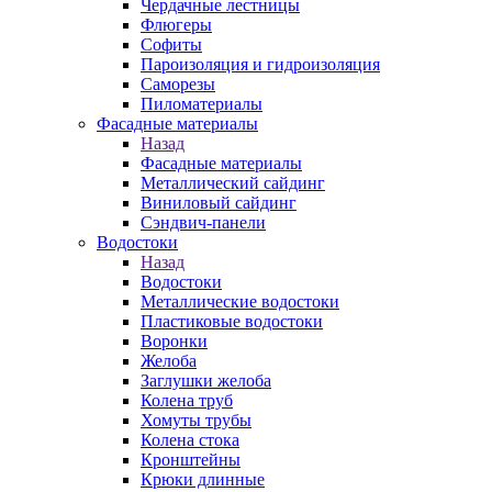
Чердачные лестницы
Флюгеры
Софиты
Пароизоляция и гидроизоляция
Саморезы
Пиломатериалы
Фасадные материалы
Назад
Фасадные материалы
Металлический сайдинг
Виниловый сайдинг
Сэндвич-панели
Водостоки
Назад
Водостоки
Металлические водостоки
Пластиковые водостоки
Воронки
Желоба
Заглушки желоба
Колена труб
Хомуты трубы
Колена стока
Кронштейны
Крюки длинные