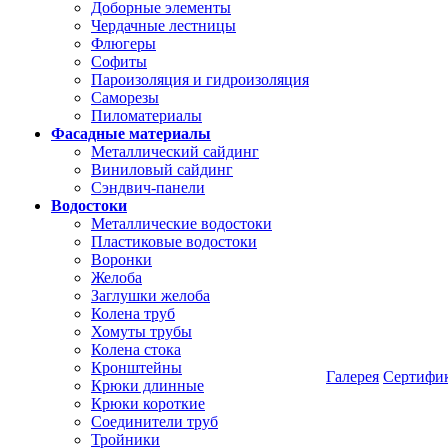
Доборные элементы
Чердачные лестницы
Флюгеры
Софиты
Пароизоляция и гидроизоляция
Саморезы
Пиломатериалы
Фасадные материалы
Металлический сайдинг
Виниловый сайдинг
Сэндвич-панели
Водостоки
Металлические водостоки
Пластиковые водостоки
Воронки
Желоба
Заглушки желоба
Колена труб
Хомуты трубы
Колена стока
Кронштейны
Галерея
Сертифи
Крюки длинные
Крюки короткие
Соединители труб
Тройники