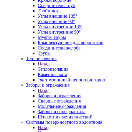
Крюки короткие
Соединители труб
Тройники
Углы внешние 135°
Углы внешние 90°
Углы внутренние 135°
Углы внутренние 90°
Муфты трубы
Комплектующие для водостоков
Соединители желоба
Трубы
Теплоизоляция
Назад
Теплоизоляция
Каменная вата
Экструзионный пенополистирол
Заборы и ограждения
Назад
Заборы и ограждения
Сварные ограждения
Модульные ограждения
Заборы из профнастила
Штакетник металлический
Системы поверхностного водоотвода
Назад