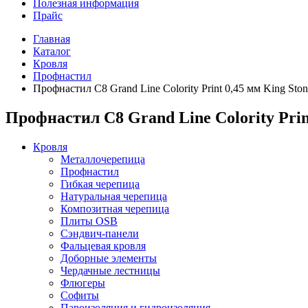
Полезная информация
Прайс
Главная
Каталог
Кровля
Профнастил
Профнастил С8 Grand Line Colority Print 0,45 мм King Ston
Профнастил С8 Grand Line Colority Prin
Кровля
Металлочерепица
Профнастил
Гибкая черепица
Натуральная черепица
Композитная черепица
Плиты OSB
Сэндвич-панели
Фальцевая кровля
Доборные элементы
Чердачные лестницы
Флюгеры
Софиты
Пароизоляция и гидроизоляция