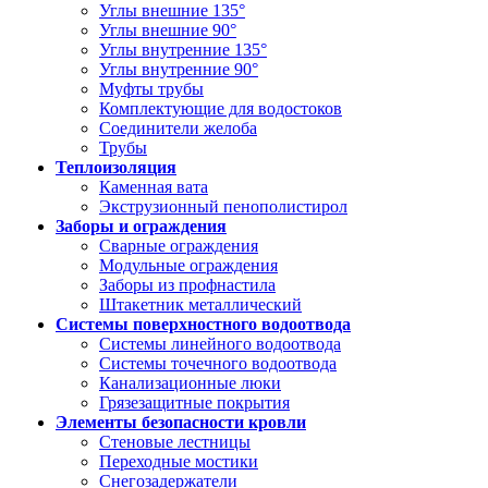
Углы внешние 135°
Углы внешние 90°
Углы внутренние 135°
Углы внутренние 90°
Муфты трубы
Комплектующие для водостоков
Соединители желоба
Трубы
Теплоизоляция
Каменная вата
Экструзионный пенополистирол
Заборы и ограждения
Сварные ограждения
Модульные ограждения
Заборы из профнастила
Штакетник металлический
Системы поверхностного водоотвода
Системы линейного водоотвода
Системы точечного водоотвода
Канализационные люки
Грязезащитные покрытия
Элементы безопасности кровли
Стеновые лестницы
Переходные мостики
Снегозадержатели