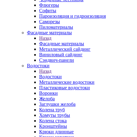
Флюгеры
Софиты
Пароизоляция и гидроизоляция
Саморезы
Пиломатериалы
Фасадные материалы
Назад
Фасадные материалы
Металлический сайдинг
Виниловый сайдинг
Сэндвич-панели
Водостоки
Назад
Водостоки
Металлические водостоки
Пластиковые водостоки
Воронки
Желоба
Заглушки желоба
Колена труб
Хомуты трубы
Колена стока
Кронштейны
Крюки длинные